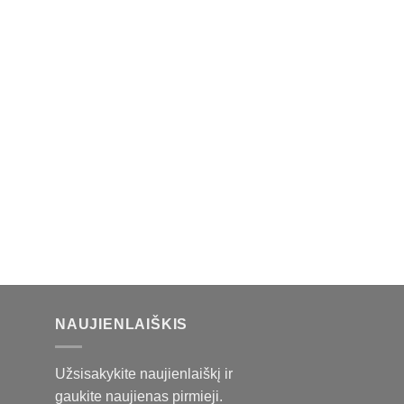
K
NAUJIENLAIŠKIS
Užsisakykite naujienlaiškį ir
gaukite naujienas pirmieji.