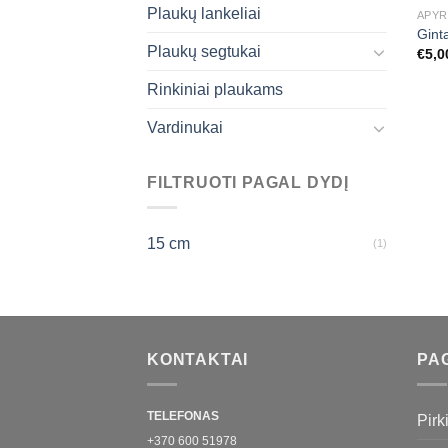
Plaukų lankeliai
APYR
Gint
Plaukų segtukai
€
5,0
Rinkiniai plaukams
Vardinukai
FILTRUOTI PAGAL DYDĮ
15 cm
(1)
KONTAKTAI
PA
TELEFONAS
Pirk
+370 600 51978