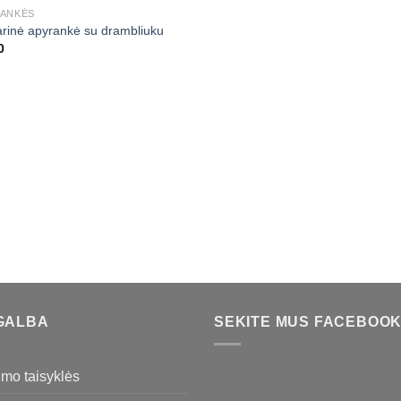
ANKĖS
arinė apyrankė su drambliuku
0
GALBA
SEKITE MUS FACEBOO
imo taisyklės