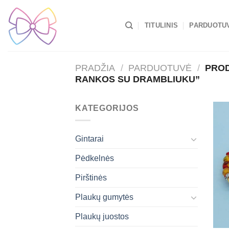
Skip
to
TITULINIS
PARDUOTU
content
PRADŽIA
/
PARDUOTUVĖ
/
PROD
RANKOS SU DRAMBLIUKU”
KATEGORIJOS
Gintarai
Pėdkelnės
Pirštinės
Plaukų gumytės
Plaukų juostos
+