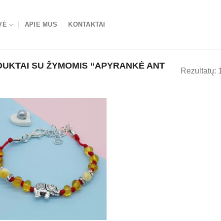
VĖ
APIE MUS
KONTAKTAI
UKTAI SU ŽYMOMIS “APYRANKĖ ANT
Rezultatų: 
Mėgstamiausias