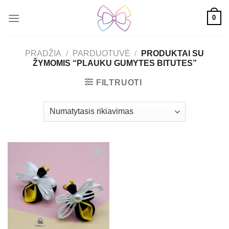
Skip
0
to
content
PRADŽIA
/
PARDUOTUVĖ
/
PRODUKTAI SU
ŽYMOMIS “PLAUKU GUMYTES BITUTES”
FILTRUOTI
Mėgstamiausias