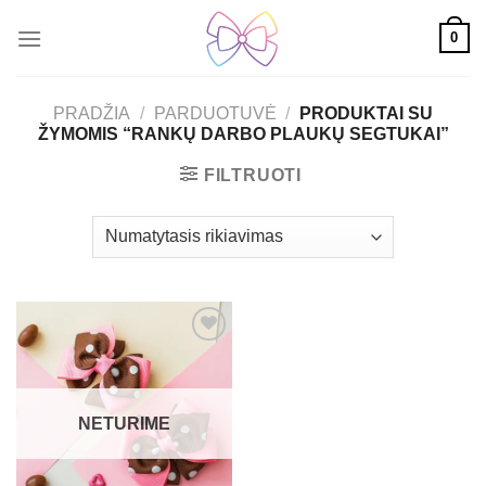
Skip
0
to
content
PRADŽIA
/
PARDUOTUVĖ
/
PRODUKTAI SU
ŽYMOMIS “RANKŲ DARBO PLAUKŲ SEGTUKAI”
FILTRUOTI
Mėgstamiausias
NETURIME