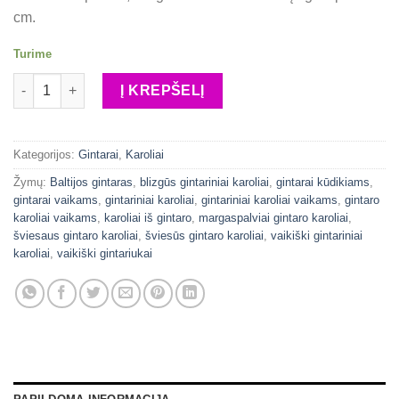
cm.
Turime
produkto kiekis: Vidutinio šviesumo gintariniai karoliukai
Į KREPŠELĮ
Kategorijos:
Gintarai
,
Karoliai
Žymų:
Baltijos gintaras
,
blizgūs gintariniai karoliai
,
gintarai kūdikiams
,
gintarai vaikams
,
gintariniai karoliai
,
gintariniai karoliai vaikams
,
gintaro
karoliai vaikams
,
karoliai iš gintaro
,
margaspalviai gintaro karoliai
,
šviesaus gintaro karoliai
,
šviesūs gintaro karoliai
,
vaikiški gintariniai
karoliai
,
vaikiški gintariukai