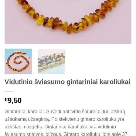
Vidutinio šviesumo gintariniai karoliukai
9,50
€
Gintariniai karoliai. Suverti ant tvirto šniūrelio, turi atskirą
užsukamą užsegimą. Po kiekvienu gintaro karoliuku yra
užrištas mazgelis. Gintariniai karoliukai yra vidutinio
šviesumo spalvos, blizgūs. Gintaro karoliukų ilgis apie 37