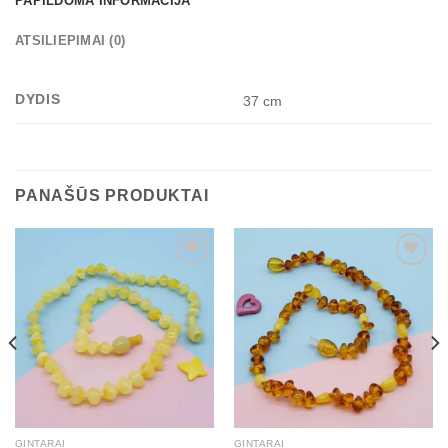
PAPILDOMA INFORMACIJA
ATSILIEPIMAI (0)
DYDIS
37 cm
PANAŠŪS PRODUKTAI
Mėgstamiausias
Mėgstamiausias
GINTARAI
GINTARAI