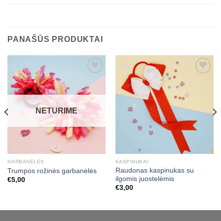
PANAŠŪS PRODUKTAI
Mėgstamiausias
Mėgstamiausias
NETURIME
GARBANĖLĖS
KASPINUKAI
Raudonas kaspinukas su
Trumpos rožinės garbanėlės
ilgomis juostelėmis
€
5,00
€
3,00