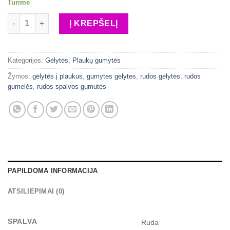
Turime
produkto kiekis: Rudos gėlytės
Į KREPŠELĮ
Kategorijos:
Gėlytės
,
Plaukų gumytės
Žymos:
gėlytės į plaukus
,
gumytes gelytes
,
rudos gėlytės
,
rudos
gumelės
,
rudos spalvos gumutės
PAPILDOMA INFORMACIJA
ATSILIEPIMAI (0)
SPALVA
Ruda