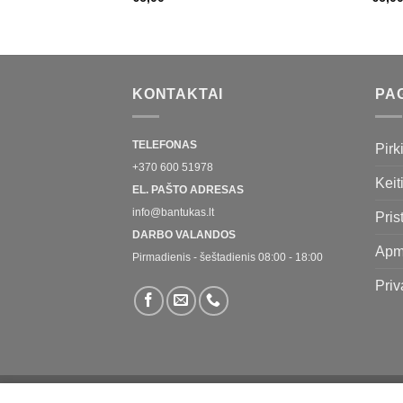
KONTAKTAI
PA
TELEFONAS
Pirk
+370 600 51978
Keit
EL. PAŠTO ADRESAS
info@bantukas.lt
Pris
DARBO VALANDOS
Apm
Pirmadienis - šeštadienis 08:00 - 18:00
Priv
APIE MUS
KONTAKTAI