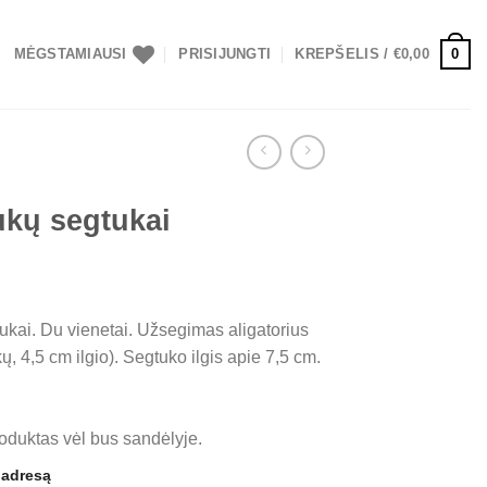
0
MĖGSTAMIAUSI
PRISIJUNGTI
KREPŠELIS /
€
0,00
ukų segtukai
tukai. Du vienetai. Užsegimas aligatorius
ų, 4,5 cm ilgio). Segtuko ilgis apie 7,5 cm.
roduktas vėl bus sandėlyje.
o adresą