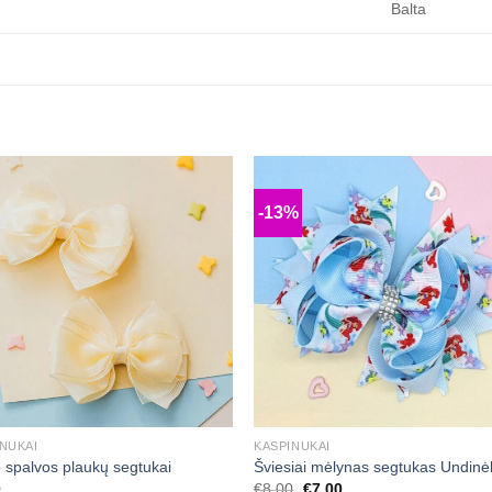
Balta
-13%
Mėgstamiausias
Mėgstamiaus
+
NUKAI
KASPINUKAI
 spalvos plaukų segtukai
Šviesiai mėlynas segtukas Undinė
0
€
8,00
€
7,00