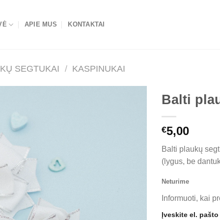
VĖ
APIE MUS
KONTAKTAI
KŲ SEGTUKAI
/
KASPINUKAI
Balti pla
Mėgstamiausias
5,00
€
Balti plaukų seg
(lygus, be dantuk
Neturime
Informuoti, kai p
Įveskite el. pašt