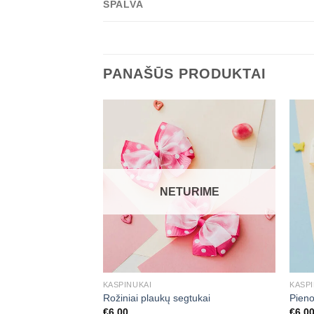
SPALVA
PANAŠŪS PRODUKTAI
Mėgstamiausias
Mėgstamiausias
NETURIME
+
+
KASPINUKAI
KASPI
gtukas
Rožiniai plaukų segtukai
Pieno
€
6,00
€
6,0