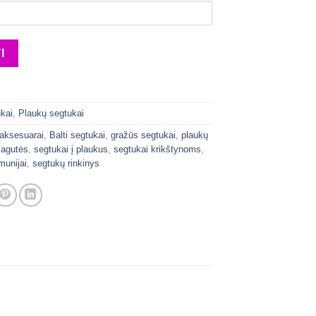
kai
,
Plaukų segtukai
 aksesuarai
,
Balti segtukai
,
gražūs segtukai
,
plaukų
sagutės
,
segtukai į plaukus
,
segtukai krikštynoms
,
munijai
,
segtukų rinkinys