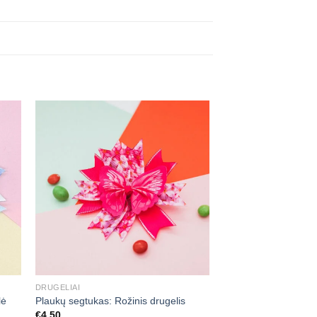
ias
Mėgstamiausias
+
DRUGELIAI
lė
Plaukų segtukas: Rožinis drugelis
€
4,50