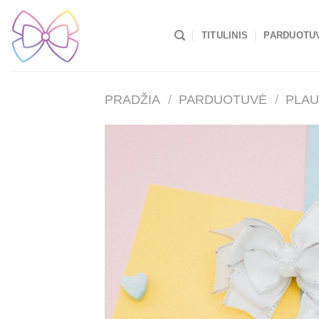
Skip
to
TITULINIS
PARDUOTU
content
PRADŽIA
/
PARDUOTUVĖ
/
PLAU