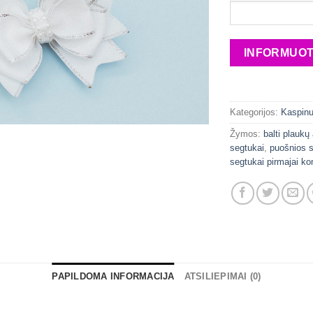
Kategorijos:
Kaspinu
Žymos:
balti plaukų
segtukai
,
puošnios 
segtukai pirmajai ko
PAPILDOMA INFORMACIJA
ATSILIEPIMAI (0)