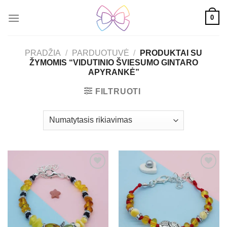
Skip
0
to
content
PRADŽIA
/
PARDUOTUVĖ
/
PRODUKTAI SU
ŽYMOMIS “VIDUTINIO ŠVIESUMO GINTARO
APYRANKĖ”
FILTRUOTI
Mėgstamiausias
Mėgstamiausias