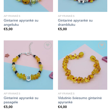
APYRANKĖS
APYRANKĖS
Gintarinė apyrankė su
Gintarinė apyrankė su
angeliuku
drambliuku
€
5,00
€
5,00
Mėgstamiausias
Mėgstamiausias
APYRANKĖS
APYRANKĖS
Gintarinė apyrankė su
Vidutinio šviesumo gintarinė
pasagėle
apyrankė
€
5,00
€
4,00