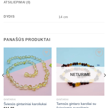
ATSILIEPIMAI (0)
DYDIS
14 cm
PANAŠŪS PRODUKTAI
Mėgstamiausias
Mėgstamiausias
NETURIME
GINTARAI
GINTARAI
Tamsūs gintaro karoliai su
Šviesūs gintariniai karoliukai
šviesiomis pupelėmis