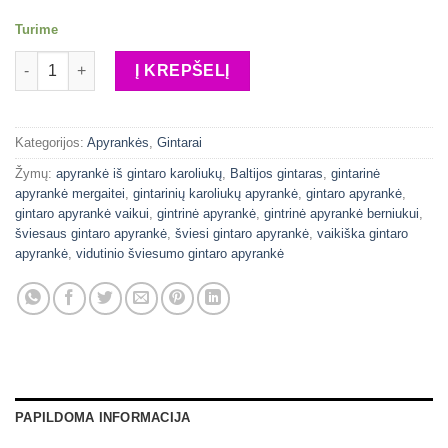
Turime
produkto kiekis: Vidutinio šviesumo gintarinė apyrankė
Į KREPŠELĮ
Kategorijos:
Apyrankės
,
Gintarai
Žymų:
apyrankė iš gintaro karoliukų
,
Baltijos gintaras
,
gintarinė
apyrankė mergaitei
,
gintarinių karoliukų apyrankė
,
gintaro apyrankė
,
gintaro apyrankė vaikui
,
gintrinė apyrankė
,
gintrinė apyrankė berniukui
,
šviesaus gintaro apyrankė
,
šviesi gintaro apyrankė
,
vaikiška gintaro
apyrankė
,
vidutinio šviesumo gintaro apyrankė
PAPILDOMA INFORMACIJA