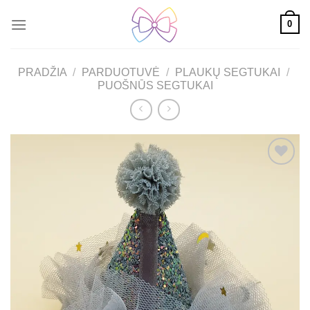
Skip
0
to
content
PRADŽIA
/
PARDUOTUVĖ
/
PLAUKŲ SEGTUKAI
/
PUOŠNŪS SEGTUKAI
Mėgstamiausias