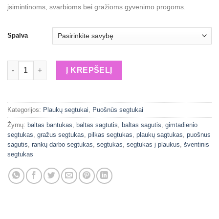
įsimintinoms, svarbioms bei gražioms gyvenimo progoms.
Spalva
produkto kiekis: Pilkas šventinis segtukas
Į KREPŠELĮ
Kategorijos:
Plaukų segtukai
,
Puošnūs segtukai
Žymų:
baltas bantukas
,
baltas sagtutis
,
baltas sagutis
,
gimtadienio
segtukas
,
gražus segtukas
,
pilkas segtukas
,
plaukų sagtukas
,
puošnus
sagutis
,
rankų darbo segtukas
,
segtukas
,
segtukas į plaukus
,
šventinis
segtukas